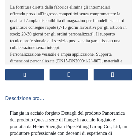
La fornitura diretta dalla fabbrica elimina gli intermediari,
offrendo prezzi all'ingrosso competitivi senza compromettere la
qualità. L'ampia disponibilità di magazzino per i modelli standard
garantisce consegne rapide (7-15 giorni lavorativi per gli articoli in
stock; 20-30 giorni per gli ordini personalizzati). Il supporto
tecnico professionale e il servizio post-vendita garantiscono una
collaborazione senza intoppi.
Personalizzazione versatile e ampia applicazione. Supporta
dimensioni personalizzate (DN15-DN2000/1/2"-80"), materiali e
classi di pressione per soddisfare requisiti di progetto specifici.
Adatto per sistemi di tubazioni nei settori petrolifero e del gas,
petrolchimico, del trattamento delle acque, marittimo, HVAC e
delle caldaie: una soluzione unica per le esigenze di tubazioni
industriali.
Descrizione prodotto
Catena di fornitura efficiente e conveniente
Produzione ecosostenibile e rispettosa dell'ambiente: adottiamo
Flangia in acciaio forgiato Dettagli del prodotto Panoramica
processi produttivi a risparmio energetico e materiali riciclabili, nel
del prodotto Questa serie di flange in acciaio forgiato è
rispetto degli standard ambientali (RoHS, REACH). La produzione
prodotta da Hebei Shengtian Pipe-Fitting Group Co., Ltd, un
a basse emissioni di carbonio e priva di inquinamento soddisfa i
produttore professionale con decenni di esperienza di
requisiti globali dell'industria verde, aiutando i clienti a