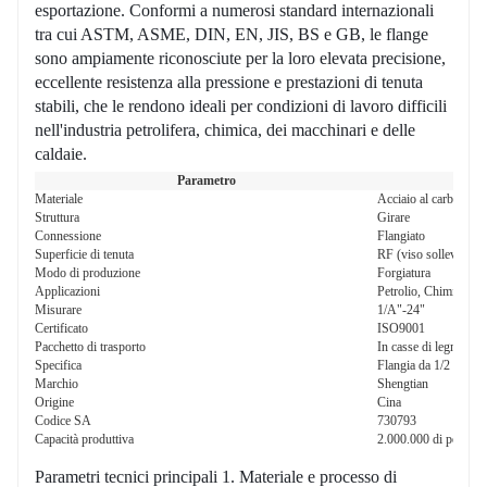
esportazione. Conformi a numerosi standard internazionali
raggiungere gli obiettivi di sviluppo sostenibile.
tra cui ASTM, ASME, DIN, EN, JIS, BS e GB, le flange
sono ampiamente riconosciute per la loro elevata precisione,
eccellente resistenza alla pressione e prestazioni di tenuta
stabili, che le rendono ideali per condizioni di lavoro difficili
nell'industria petrolifera, chimica, dei macchinari e delle
caldaie.
Parametro
Materiale
Acciaio al carbonio
Struttura
Girare
Connessione
Flangiato
Superficie di tenuta
RF (viso sollevato)
Modo di produzione
Forgiatura
Applicazioni
Petrolio, Chimica, Ma
Misurare
1/A"-24"
Certificato
ISO9001
Pacchetto di trasporto
In casse di legno o su
Specifica
Flangia da 1/2 pollice
Marchio
Shengtian
Origine
Cina
Codice SA
730793
Capacità produttiva
2.000.000 di pezzi/a
Parametri tecnici principali 1. Materiale e processo di